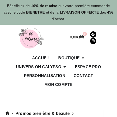
Bénéficiez de
10% de remise
sur votre première commande
avec le code
BIENETRE
et de la
LIVRAISON OFFERTE
dès
45€
d’achat.
0
0,00
€
ACCUEIL
BOUTIQUE
UNIVERS OH CALYPSO
ESPACE PRO
PERSONNALISATION
CONTACT
MON COMPTE
Promos bien-être & beauté