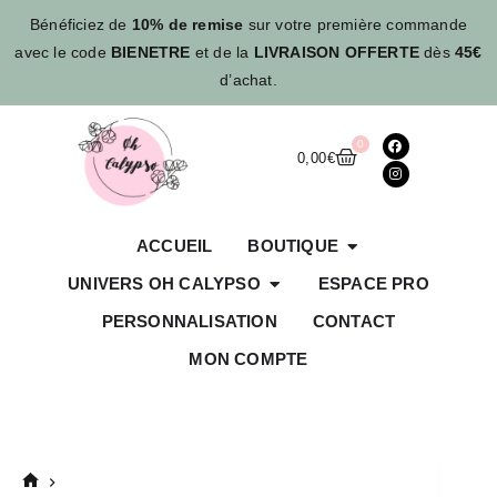
Bénéficiez de
10% de remise
sur votre première commande
avec le code
BIENETRE
et de la
LIVRAISON OFFERTE
dès
45€
d’achat.
0
0,00
€
ACCUEIL
BOUTIQUE
UNIVERS OH CALYPSO
ESPACE PRO
PERSONNALISATION
CONTACT
MON COMPTE